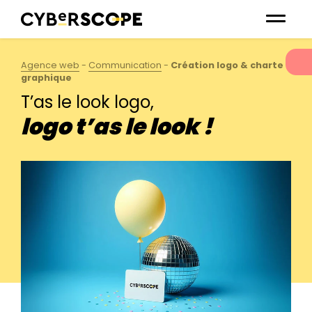
✖
Agence web
-
Communication
-
Création logo & charte
graphique
T’as le look logo,
VOUS AVEZ UN PROJET ?
logo t’as le look !
Tout commence par un
clic
Par mail
Par téléphone