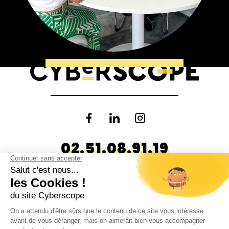
02.51.08.91.19
118 Rue Philippe Lebon
85000
La Roche-sur-Yon
10 rue Jean-François Cail
79000
Niort
CONTACT
DONNÉES PERSONNELLES