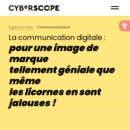
✖
Agence web
-
Communication
La communication digitale :
VOUS AVEZ UN PROJET ?
pour une image de
Tout commence par un
marque
clic
tellement géniale que
même
les licornes en sont
jalouses !
Par mail
Par téléphone