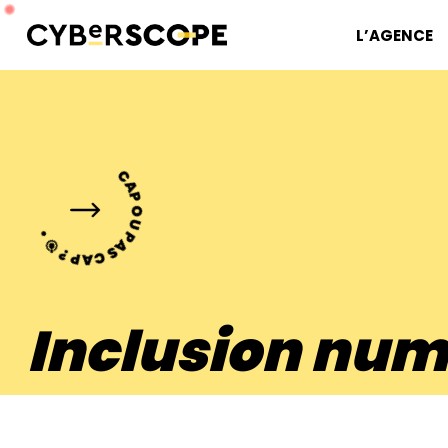
L’AGENCE
CAP OU PAS CAP ? 🎯 •
Agence web
-
Blog
-
Inclusion numérique
Inclusion num