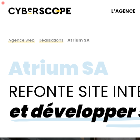
L’AGENCE
Agence web
-
Réalisations
-
Atrium SA
Atrium SA
REFONTE SITE IN
et développer s