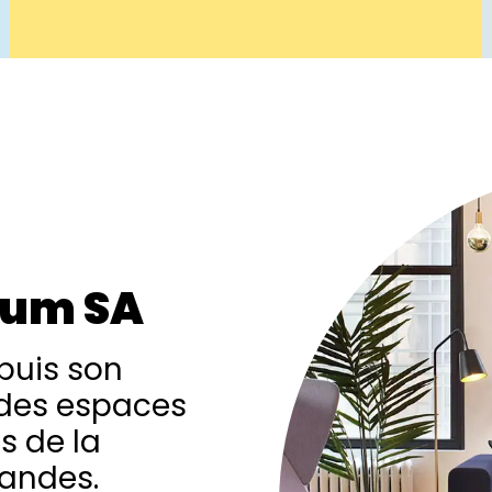
ium SA
epuis son
des espaces
s de la
Landes.