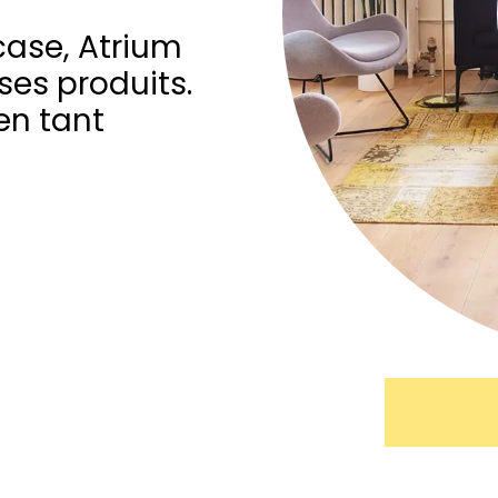
case, Atrium
es produits.
en tant
BLOG
BLOG