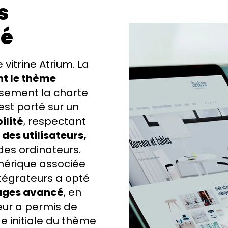
s
sé
 vitrine Atrium. La
t le thème
usement la charte
est porté sur un
ilité
, respectant
des utilisateurs,
des ordinateurs.
nérique associée
tégrateurs a opté
pages avancé
, en
leur a permis de
e initiale du thème