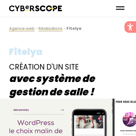
Agence web
-
Réalisations
-
Fitelya
Fitelya
CRÉATION D'UN SITE
avec système de
gestion de salle !