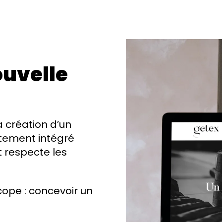
ouvelle
a création d’un
itement intégré
t respecte les
ope : concevoir un