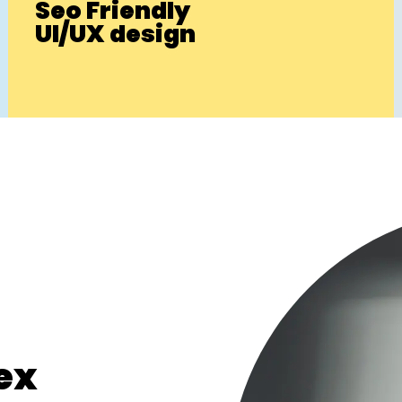
Seo Friendly
UI/UX design
ex