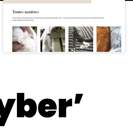
yber’