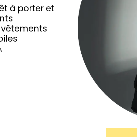
êt à porter et
nts
de vêtements
oiles
.
BLOG
BLOG