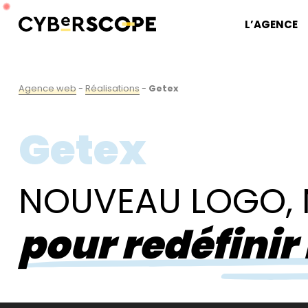
L’AGENCE
Agence web
-
Réalisations
-
Getex
Getex
NOUVEAU LOGO, 
pour redéfinir