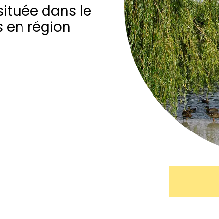
située dans le
 en région
BLOG
BLOG