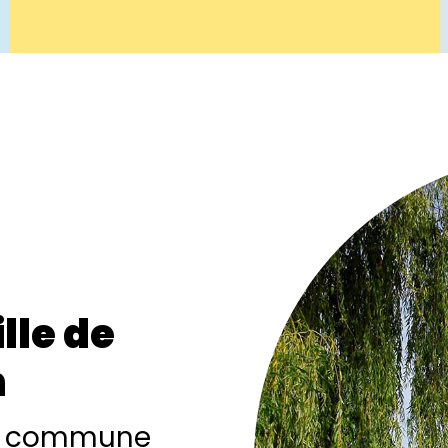
lle de
n
ne commune