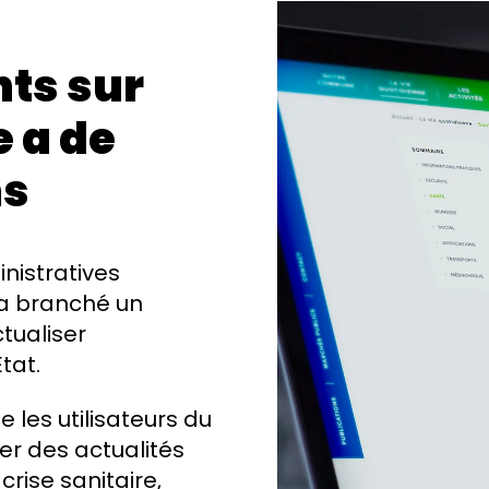
nts sur
e a de
ns
nistratives
 a branché un
tualiser
tat.
e les utilisateurs du
ier des actualités
rise sanitaire,