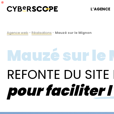
L’AGENCE
Agence web
-
Réalisations
-
Mauzé sur le Mignon
Mauzé sur le
REFONTE DU SITE
pour faciliter 