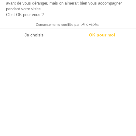
Retour à toutes
Réalisation suivante
nos réalisations
MFR Challans
02.51.08.91.19
118 Rue Philippe Lebon
85000
La Roche-sur-Yon
10 rue Jean-François Cail
79000
Niort