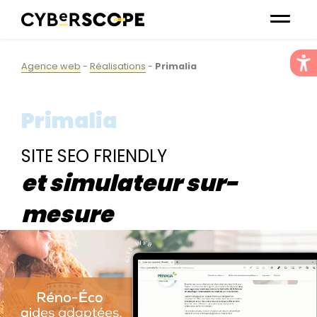
Agence web
-
Réalisations
-
Primalia
Primalia
SITE SEO FRIENDLY
et simulateur sur-
mesure