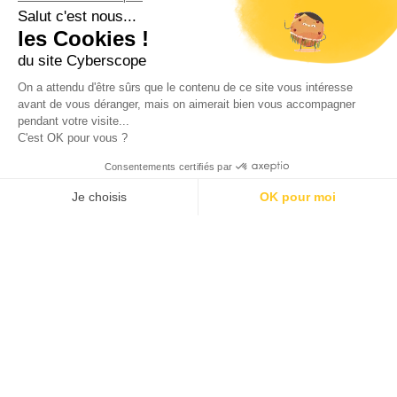
Retour à toutes
Réalisation suivante
02.51.08.91.19
nos réalisations
Skali Escaliers
118 Rue Philippe Lebon
85000
La Roche-sur-Yon
10 rue Jean-François Cail
79000
Niort
CONTACT
DONNÉES PERSONNELLES
MENTIONS LÉGALES