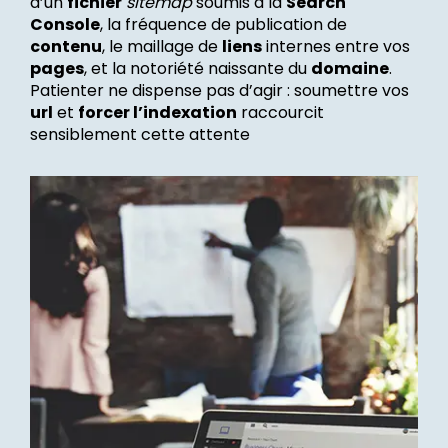
d’un
fichier
sitemap
soumis à la
Search
Console
, la fréquence de publication de
contenu
, le maillage de
liens
internes entre vos
pages
, et la notoriété naissante du
domaine
.
Patienter ne dispense pas d’agir : soumettre vos
url
et
forcer l’indexation
raccourcit
sensiblement cette attente