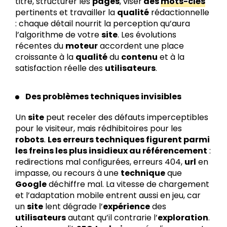
titre, structurer les
pages
, viser
des
mots-clés
pertinents et travailler la
qualité
rédactionnelle
: chaque détail nourrit la perception qu’aura
l’algorithme de votre
site
. Les évolutions
récentes du
moteur
accordent une place
croissante à la
qualité
du
contenu
et à la
satisfaction réelle des
utilisateurs
.
Des problèmes techniques invisibles
Un
site
peut receler des défauts imperceptibles
pour le visiteur, mais rédhibitoires pour les
robots
.
Les erreurs techniques figurent parmi
les freins les plus insidieux au référencement
:
redirections mal configurées, erreurs 404,
url
en
impasse, ou recours à une
technique
que
Google
déchiffre mal. La vitesse de chargement
et l’adaptation mobile entrent aussi en jeu, car
un
site
lent dégrade l’
expérience
des
utilisateurs
autant qu’il contrarie l’
exploration
.