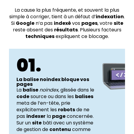
La cause la plus fréquente, et souvent la plus
simple à corriger, tient à un défaut d’
indexation
.
Si
Google
n’a pas
indexé
vos
pages
, votre
site
reste absent des
résultats
. Plusieurs facteurs
techniques
expliquent ce blocage.
01.
La balise noindex bloque vos
pages
La
balise
noindex
, glissée dans le
code
source ou dans les
balises
meta de l’en-tête, prie
explicitement les
robots
de ne
pas
indexer
la
page
concernée.
Sur un
site
bâti avec un système
de gestion de
contenu
comme