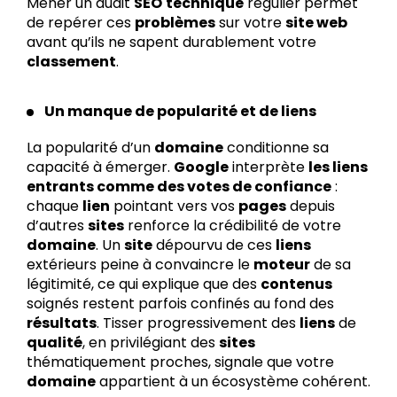
Mener un audit
SEO
technique
régulier permet
de repérer ces
problèmes
sur votre
site web
avant qu’ils ne sapent durablement votre
classement
.
Un manque de popularité et de liens
La popularité d’un
domaine
conditionne sa
capacité à émerger.
Google
interprète
les liens
entrants comme des votes de confiance
:
chaque
lien
pointant vers vos
pages
depuis
d’autres
sites
renforce la crédibilité de votre
domaine
. Un
site
dépourvu de ces
liens
extérieurs peine à convaincre le
moteur
de sa
légitimité, ce qui explique que des
contenus
soignés restent parfois confinés au fond des
résultats
. Tisser progressivement des
liens
de
qualité
, en privilégiant des
sites
thématiquement proches, signale que votre
domaine
appartient à un écosystème cohérent.