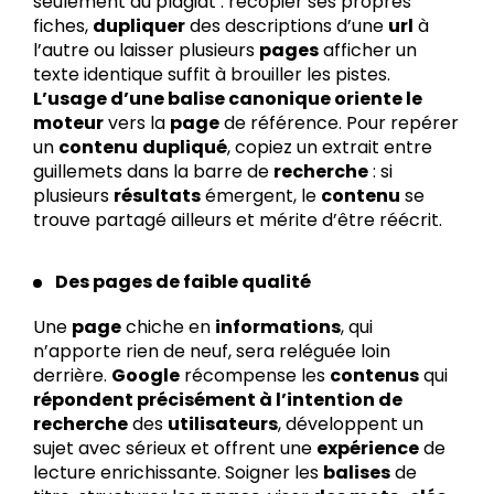
seulement du plagiat : recopier ses propres
fiches,
dupliquer
des descriptions d’une
url
à
l’autre ou laisser plusieurs
pages
afficher un
texte identique suffit à brouiller les pistes.
L’usage d’une balise canonique oriente le
moteur
vers la
page
de référence. Pour repérer
un
contenu
dupliqué
, copiez un extrait entre
guillemets dans la barre de
recherche
: si
plusieurs
résultats
émergent, le
contenu
se
trouve partagé ailleurs et mérite d’être réécrit.
Des pages de faible qualité
Une
page
chiche en
informations
, qui
n’apporte rien de neuf, sera reléguée loin
derrière.
Google
récompense les
contenus
qui
répondent précisément à l’intention de
recherche
des
utilisateurs
, développent un
sujet avec sérieux et offrent une
expérience
de
lecture enrichissante. Soigner les
balises
de